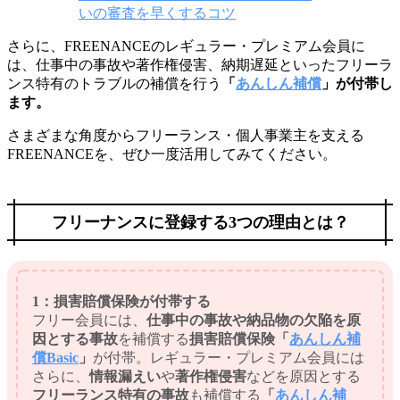
いの審査を早くするコツ
さらに、FREENANCEのレギュラー・プレミアム会員に
は、仕事中の事故や著作権侵害、納期遅延といったフリーラ
ンス特有のトラブルの補償を行う
「
あんしん補償
」が付帯し
ます。
さまざまな角度からフリーランス・個人事業主を支える
FREENANCEを、ぜひ一度活用してみてください。
フリーナンスに登録する3つの理由とは？
1：損害賠償保険が付帯する
フリー会員には、
仕事中の事故や納品物の欠陥を原
因とする事故
を補償する
損害賠償保険
「
あんしん補
償Basic
」
が付帯。レギュラー・プレミアム会員には
さらに、
情報漏えい
や
著作権侵害
などを原因とする
フリーランス特有の事故
も補償する
「
あんしん補