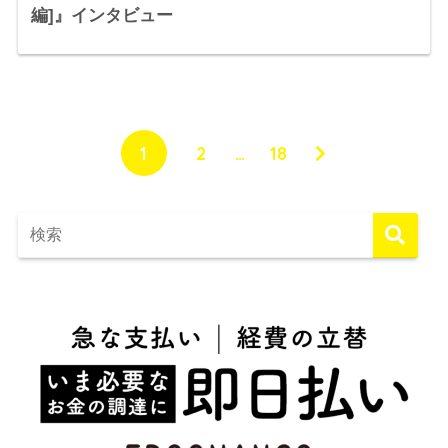
編]』インタビュー
1
2
…
18