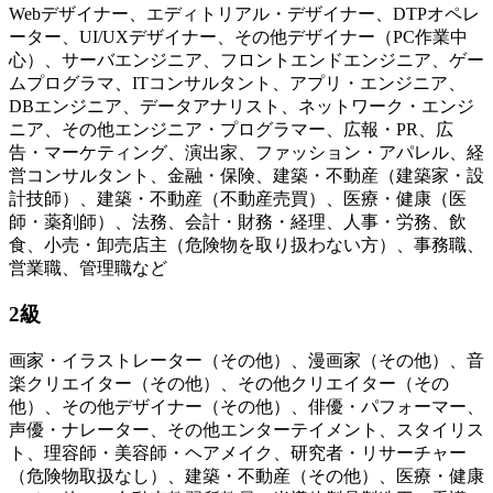
Webデザイナー、エディトリアル・デザイナー、DTPオペレ
ーター、UI/UXデザイナー、その他デザイナー（PC作業中
心）、サーバエンジニア、フロントエンドエンジニア、ゲー
ムプログラマ、ITコンサルタント、アプリ・エンジニア、
DBエンジニア、データアナリスト、ネットワーク・エンジ
ニア、その他エンジニア・プログラマー、広報・PR、広
告・マーケティング、演出家、ファッション・アパレル、経
営コンサルタント、金融・保険、建築・不動産（建築家・設
計技師）、建築・不動産（不動産売買）、医療・健康（医
師・薬剤師）、法務、会計・財務・経理、人事・労務、飲
食、小売・卸売店主（危険物を取り扱わない方）、事務職、
営業職、管理職など
2級
画家・イラストレーター（その他）、漫画家（その他）、音
楽クリエイター（その他）、その他クリエイター（その
他）、その他デザイナー（その他）、俳優・パフォーマー、
声優・ナレーター、その他エンターテイメント、スタイリス
ト、理容師・美容師・ヘアメイク、研究者・リサーチャー
（危険物取扱なし）、建築・不動産（その他）、医療・健康