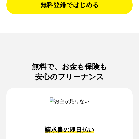
しごとの保険/損保Basic
無料登録ではじめる
くらしの保険/所得補償
バーチャルオフィス
決済リンク
無料で、お金も保険も
アフィリエイトプログラム
安心のフリーナンス
企業の方へ
ご利用マニュアル
よくある質問
請求書の即日払い
利用者の声