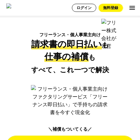
ログイン
無料登録
無料で登録する
フリーランス・個人事業主向け
請求書の即日払い
も
仕事の補償
も
お知らせ
すべて、これ一つで解決
サービス
フリーナンス口座
即日払い/ファクタリング
しごとの保険/損害賠償
＼補償もついてくる／