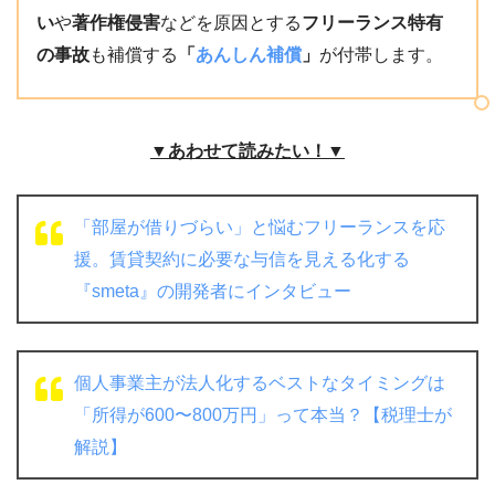
い
や
著作権侵害
などを原因とする
フリーランス特有
の事故
も補償する
「
あんしん補償
」
が付帯します。
▼あわせて読みたい！▼
「部屋が借りづらい」と悩むフリーランスを応
援。賃貸契約に必要な与信を見える化する
『smeta』の開発者にインタビュー
個人事業主が法人化するベストなタイミングは
「所得が600〜800万円」って本当？【税理士が
解説】