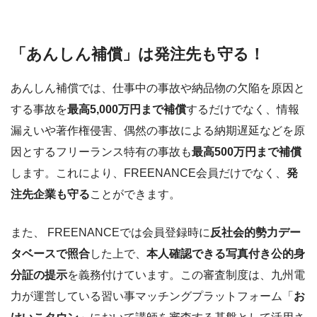
「あんしん補償」は
発注先
も守る！
あんしん補償では、仕事中の事故や納品物の欠陥を原因と
する事故を
最高5,000万円まで補償
するだけでなく、情報
漏えいや著作権侵害、偶然の事故による納期遅延などを原
因とするフリーランス特有の事故も
最高500万円まで補償
します。これにより、FREENANCE会員だけでなく、
発
注先企業も守る
ことができます。
また、 FREENANCEでは会員登録時に
反社会的勢力デー
タベースで照合
した上で、
本人確認できる写真付き公的身
分証の提示
を義務付けています。この審査制度は、九州電
力が運営している習い事マッチングプラットフォーム「
お