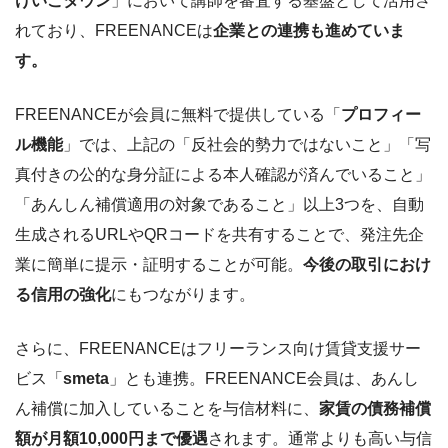
けいこタウン
」において講師を審査する基盤として活用さ
れており、FREENANCEは
企業との連携も進めていま
す。
FREENANCEが会員に無料で提供している「
プロフィー
ル機能
」では、上記の「反社会的勢力ではないこと」「写
真付きの公的な身分証による本人確認が済んでいること」
「あんしん補償適用の対象であること」以上3つを、自動
生成されるURLやQRコードを共有することで、発注先企
業に簡単に提示・証明することが可能。
今後の取引におけ
る信用の強化
にもつながります。
さらに、FREENANCEはフリーランス向け賃貸支援サー
ビス「
smeta
」とも連携。FREENANCE会員は、あんし
ん補償に加入していることを与信材料に、
家賃の債務補償
額が月額10,000円まで優遇
されます。通常よりも高い与信