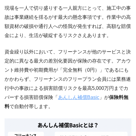
現場を一人で切り盛りする一人親方にとって、施工中の事
故は事業継続を揺るがす最大の懸念事項です。作業中の高
額資材の破損や通行人への怪我が発生すれば、高額な賠償
金により、生活が破綻するリスクさえあります。
資金繰り以外において、フリーナンスが他のサービスと決
定的に異なる最大の差別化要因が保険の存在です。アカウ
ント維持費や初期費用が「完全無料（0円）」であるにも
かかわらず、フリーナンスのフリープラン会員には業務遂
行中の事故による損害賠償リスクを最高5,000万円までカ
バーする損害賠償保険「
あんしん補償Basic
」が
保険料無
料
で自動付帯します。