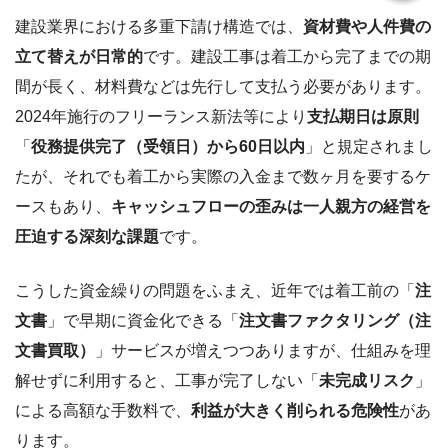
建設業界における多重下請け構造では、
資材費や人件費の
立て替えが日常的
です。建設工事は着工から完了までの期
間が長く、材料費などは先行して支払う必要があります。
2024年施行のフリーランス新法等により
支払期日は原則
「
役務提供完了（受領日）から60日以内
」と規定されまし
たが、それでも着工から実際の入金まで数ヶ月を要するケ
ースもあり、
キャッシュフローの歪みは一人親方の経営を
圧迫する深刻な課題
です。
こうした資金繰りの問題をふまえ、近年では着工前の「
注
文書
」で早期に資金化できる「
注文書ファクタリング（注
文書買取）
」サービスが増えつつありますが、仕組みを理
解せずに利用すると、工事が完了しない「
未完成リスク
」
による高額な手数料で、
利益が大きく削られる危険性
があ
ります。