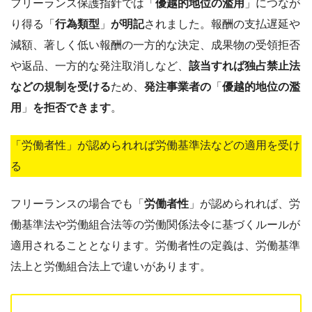
フリーランス保護指針では「
優越的地位の濫用
」につなが
り得る「
行為類型
」
が明記
されました。報酬の支払遅延や
減額、著しく低い報酬の一方的な決定、成果物の受領拒否
や返品、一方的な発注取消しなど、
該当すれば独占禁止法
などの規制を受ける
ため、
発注事業者の
「
優越的地位の濫
用
」
を拒否できます
。
「労働者性」が認められれば労働基準法などの適用を受け
る
フリーランスの場合でも「
労働者性
」が認められれば、労
働基準法や労働組合法等の労働関係法令に基づくルールが
適用されることとなります。労働者性の定義は、労働基準
法上と労働組合法上で違いがあります。