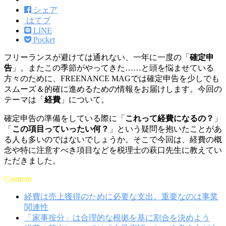
シェア
はてブ
LINE
Pocket
フリーランスが避けては通れない、一年に一度の「
確定申
告
」。またこの季節がやってきた……と頭を悩ませている
方々のために、FREENANCE MAGでは確定申告を少しでも
スムーズ＆的確に進めるための情報をお届けします。今回の
テーマは「
経費
」について。
確定申告の準備をしている際に「
これって経費になるの？
」
「
この項目っていったい何？
」という疑問を抱いたことがあ
る人も多いのではないでしょうか。そこで今回は、経費の概
念や特に注意すべき項目などを税理士の萩口先生に教えてい
ただきました。
Contents
経費は売上獲得のために必要な支出。重要なのは事業
関連性
「家事按分」は合理的な根拠を基に割合を決めよう