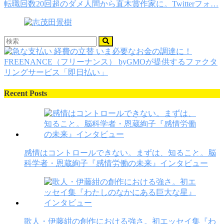
転職回数20回超のダメ人間から直木賞作家に。Twitterフォ…
Recent Posts
感情はコントロールできない。まずは、知ること。脳
科学者・恩蔵絢子『感情労働の未来』インタビュー
歌人・伊藤紺の創作における強さ。初エッセイ集『わ