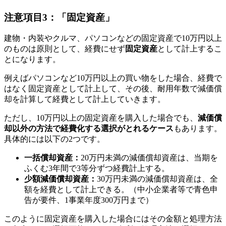
注意項目3：「固定資産」
建物・内装やクルマ、パソコンなどの固定資産で10万円以上
のものは原則として、経費にせず
固定資産
として計上するこ
とになります。
例えばパソコンなど10万円以上の買い物をした場合、経費で
はなく固定資産として計上して、その後、耐用年数で減価償
却を計算して経費として計上していきます。
ただし、10万円以上の固定資産を購入した場合でも、
減価償
却以外の方法で経費化する選択がとれるケース
もあります。
具体的には以下の2つです。
一括償却資産：
20万円未満の減価償却資産は、当期を
ふくむ3年間で3等分ずつ経費計上する。
少額減価償却資産：
30万円未満の減価償却資産は、全
額を経費として計上できる。（中小企業者等で青色申
告が要件、1事業年度300万円まで）
このように固定資産を購入した場合にはその金額と処理方法