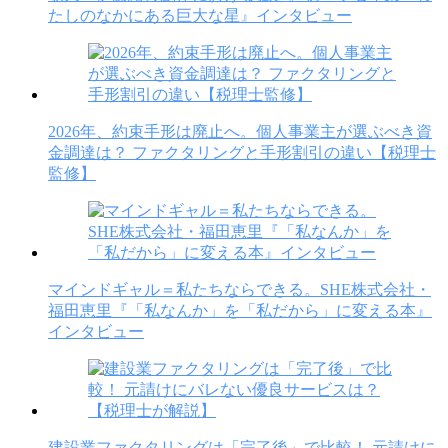
たしのなかにある巨大な星』インタビュー
2026年、約束手形は廃止へ。個人事業主が選ぶべき資
金調達は？ ファクタリングと手形割引の違い【税理士
監修】
マインドギャル＝私たちならできる。SHE株式会社・
福田恵里『「私なんか」を「私だから」に変える本』
インタビュー
建設業ファクタリングは「完了後」で比較！ 元請けに