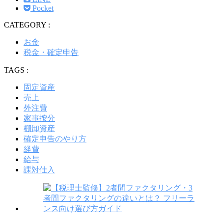
Pocket
CATEGORY :
お金
税金・確定申告
TAGS :
固定資産
売上
外注費
家事按分
棚卸資産
確定申告のやり方
経費
給与
課対仕入