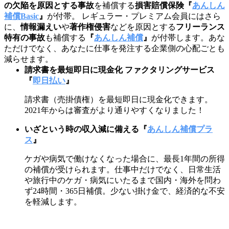
の欠陥を原因とする事故
を補償する
損害賠償保険
『
あんしん
補償Basic
』
が付帯。 レギュラー・プレミアム会員にはさら
に、
情報漏えい
や
著作権侵害
などを原因とする
フリーランス
特有の事故
も補償する
『
あんしん補償
』
が付帯します。あな
ただけでなく、あなたに仕事を発注する企業側の心配ごとも
減らせます。
請求書を最短即日に現金化 ファクタリングサービス
『
即日払い
』
請求書（売掛債権）を最短即日に現金化できます。
2021年からは審査がより通りやすくなりました！
いざという時の収入減に備える『
あんしん補償プラ
ス
』
ケガや病気で働けなくなった場合に、最長1年間の所得
の補償が受けられます。仕事中だけでなく、日常生活
や旅行中のケガ・病気にいたるまで国内・海外を問わ
ず24時間・365日補償。少ない掛け金で、経済的な不安
を軽減します。