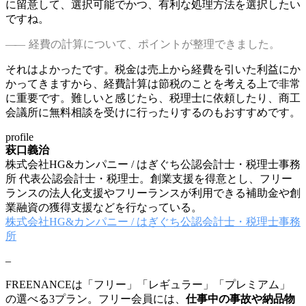
に留意して、選択可能でかつ、有利な処理方法を選択したい
ですね。
経費の計算について、ポイントが整理できました。
それはよかったです。税金は売上から経費を引いた利益にか
かってきますから、経費計算は節税のことを考える上で非常
に重要です。難しいと感じたら、税理士に依頼したり、商工
会議所に無料相談を受けに行ったりするのもおすすめです。
profile
萩口義治
株式会社HG&カンパニー / はぎぐち公認会計士・税理士事務
所 代表公認会計士・税理士。創業支援を得意とし、フリー
ランスの法人化支援やフリーランスが利用できる補助金や創
業融資の獲得支援などを行なっている。
株式会社HG&カンパニー / はぎぐち公認会計士・税理士事務
所
–
FREENANCEは「フリー」「レギュラー」「プレミアム」
の選べる3プラン。フリー会員には、
仕事中の事故や納品物