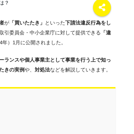
者
が
「買いたたき」
といった
下請法違反行為をし
取引委員会・中小企業庁に対して提供できる
「違
和4年）1月に公開されました。
ーランスや個人事業主として事業を行う上で知っ
たきの実例
や、
対処法
などを解説していきます。