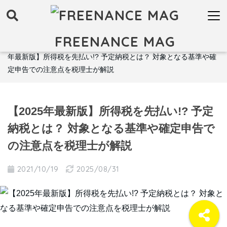
FREENANCE MAG
FREENANCE MAG トップ
お金
税金・確定申告
【2025
年最新版】所得税を先払い!? 予定納税とは？ 対象となる基準や確
定申告での注意点を税理士が解説
【2025年最新版】所得税を先払い!? 予定
納税とは？ 対象となる基準や確定申告で
の注意点を税理士が解説
2021/10/19
2025/08/31