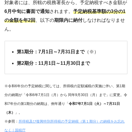
対象者には、所轄の税務署長から、予定納税すべき金額が
6月中旬に書面で通知
されます。
予定納税基準額の3分の1
の金額を年2回
、以下の
期限内に納付
しなければなりませ
ん。
第1期分：7月1日～7月31日まで
（※）
第2期分：11月1日～11月30日まで
※令和6年分の予定納税に関しては、所得税の定額減税の実施に伴い、第1期
分の納期が「令和6年7月1日（月）から 同年9月30日（月）まで」に変更。令
和7年分の第1期分の納期は、例年通り「
令和7年7月1日（火）～7月31日
（木）
」。
※参照：
所得税及び復興特別所得税の予定納税（第１期分）の納税をお忘れ
なく｜国税庁