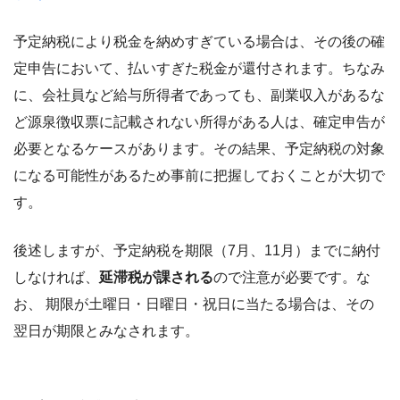
予定納税により税金を納めすぎている場合は、その後の確
定申告において、払いすぎた税金が還付されます。ちなみ
に、会社員など給与所得者であっても、副業収入があるな
ど源泉徴収票に記載されない所得がある人は、確定申告が
必要となるケースがあります。その結果、予定納税の対象
になる可能性があるため事前に把握しておくことが大切で
す。
後述しますが、予定納税を期限（7月、11月）までに納付
しなければ、
延滞税が課される
ので注意が必要です。な
お、 期限が土曜日・日曜日・祝日に当たる場合は、その
翌日が期限とみなされます。