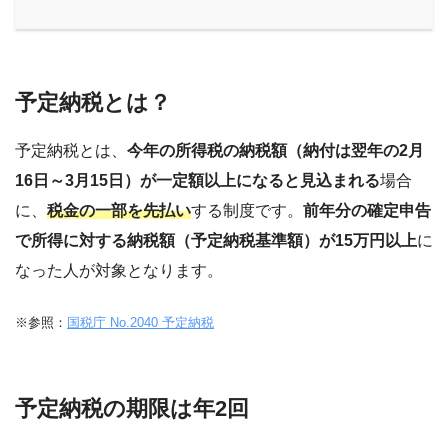
予定納税とは？
予定納税とは、
今年の所得税の納税額（納付は翌年の2月
16日～3月15日）が一定額以上になると見込まれる
場合
に、
税金の一部を先払い
する制度です。
前年分の確定申告
で所得に対する納税額（予定納税基準額）が15万円以上
に
なった人が対象となります。
※参照：
国税庁 No.2040 予定納税
予定納税の期限は年2回