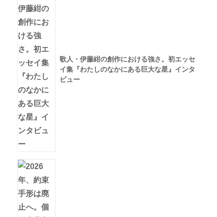
歌人・伊藤紺の創作における強さ。初エッセ
イ集『わたしのなかにある巨大な星』インタ
ビュー