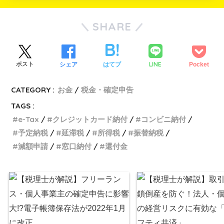
SHARE
LINE
ツイート
シェア
はてブ
Pocket
CATEGORY :
お金
税金・確定申告
TAGS :
e-Tax
クレジットカード納付
コンビニ納付
予定納税
延滞税
所得税
振替納税
減額申請
窓口納付
還付金