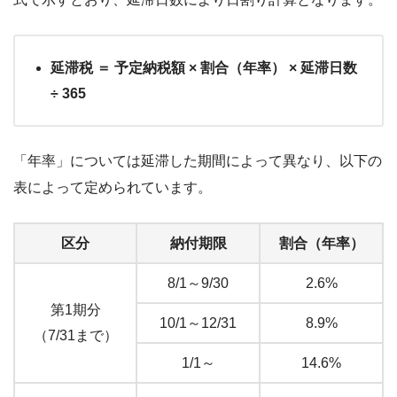
延滞税 ＝ 予定納税額 × 割合（年率） × 延滞日数
÷ 365
「年率」については延滞した期間によって異なり、以下の
表によって定められています。
区分
納付期限
割合（年率）
8/1～9/30
2.6%
第1期分
10/1～12/31
8.9%
（7/31まで）
1/1～
14.6%