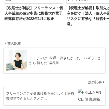
【税理士が解説】フリーランス・個
【税理士が解説】取引先
人事業主の確定申告に影響大!?電子
産を防ぐ！法人・個人事
帳簿保存法が2022年1月に改正
リスクに有効な「経営セ
済」
前の記事
ここじゃない世界に行きたかった。バズること
から“降りた”塩谷舞…
次の記事
フリーランスこそ健康診断を受けよう！医療
費控除できるセルフメデ…