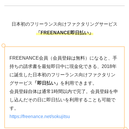
日本初のフリーランス向けファクタリングサービス
「FREENANCE即日払い」
FREENANCE会員（会員登録は無料）になると、手
持ちの請求書を最短即日中に現金化できる、2018年
に誕生した日本初のフリーランス向けファクタリン
グサービス
「即日払い」
を利用できます。
会員登録自体は通常1時間以内で完了。会員登録を申
し込んだその日に即日払いを利用することも可能で
す。
https://freenance.net/sokujitsu