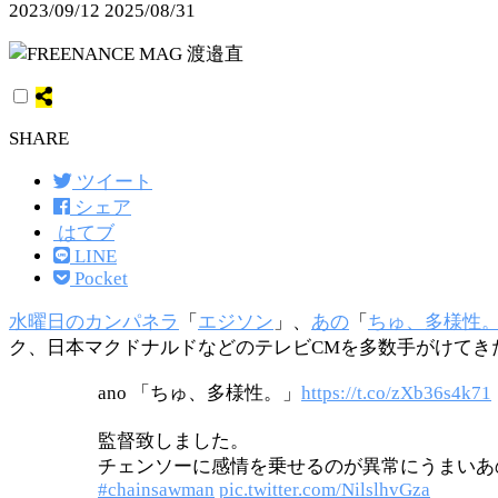
2023/09/12
2025/08/31
SHARE
ツイート
シェア
はてブ
LINE
Pocket
水曜日のカンパネラ
「
エジソン
」、
あの
「
ちゅ、多様性
ク、日本マクドナルドなどのテレビCMを多数手がけてき
ano 「ちゅ、多様性。」
https://t.co/zXb36s4k71
監督致しました。
チェンソーに感情を乗せるのが異常にうまいあ
#chainsawman
pic.twitter.com/NilslhvGza