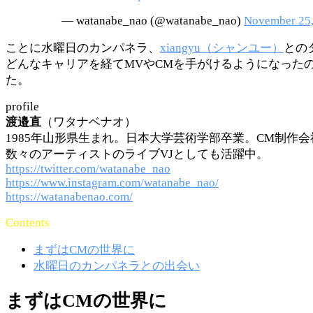
— watanabe_nao (@watanabe_nao)
November 25,
ことに水曜日のカンパネラ、
xiangyu（シャンユー）
との
どんなキャリアを経てMVやCMを手がけるようになった
た。
profile
渡邉直
（ワタナベナオ）
1985年山形県生まれ。日本大学芸術学部卒業。CM制
数々のアーティストのライブVJとしても活躍中。
https://twitter.com/watanabe_nao
https://www.instagram.com/watanabe_nao/
https://watanabenao.com/
Contents
まずはCMの世界に
水曜日のカンパネラとの出会い
まずはCMの世界に