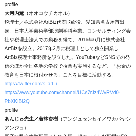
profile
大河内薫
（オオコウチカオル）
税理士／株式会社ArtBiz代表取締役。愛知県名古屋市出
身。日本大学芸術学部演劇学科卒業。コンサルティング会
社や税理士法人での勤務を経て、2016年6月に株式会社
ArtBizを設立。2017年2月に税理士として独立開業し
ArtBiz税理士事務所を設立した。YouTubeなどSNSでの発
信のほか全国各地の学校で授業も実施するなど、「お金の
教育を日本に根付かせる」ことを目標に活動する。
https://twitter.com/k_art_u
https://www.youtube.com/channel/UCs7rJz4WvRVd0-
PbXKiBi2Q
profile
あんじゅ先生／若林杏樹
（アンジュセンセイ／ワカバヤシ
アンジュ）