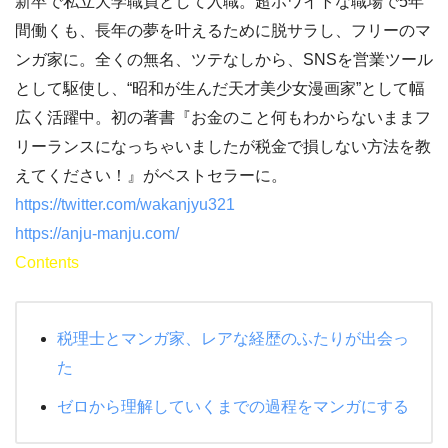
新卒で私立大学職員として入職。超ホワイトな職場で5年
間働くも、長年の夢を叶えるために脱サラし、フリーのマ
ンガ家に。全くの無名、ツテなしから、SNSを営業ツール
として駆使し、“昭和が生んだ天才美少女漫画家”として幅
広く活躍中。初の著書『お金のこと何もわからないままフ
リーランスになっちゃいましたが税金で損しない方法を教
えてください！』がベストセラーに。
https://twitter.com/wakanjyu321
https://anju-manju.com/
Contents
税理士とマンガ家、レアな経歴のふたりが出会っ
た
ゼロから理解していくまでの過程をマンガにする