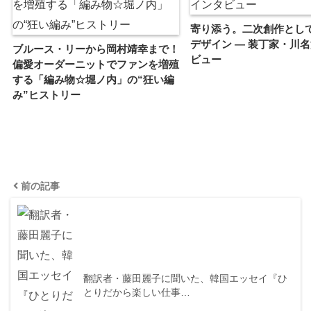
寄り添う。二次創作とし
デザイン ― 装丁家・川
ブルース・リーから岡村靖幸まで！
ビュー
偏愛オーダーニットでファンを増殖
する「編み物☆堀ノ内」の“狂い編
み”ヒストリー
前の記事
翻訳者・藤田麗子に聞いた、韓国エッセイ『ひ
とりだから楽しい仕事…