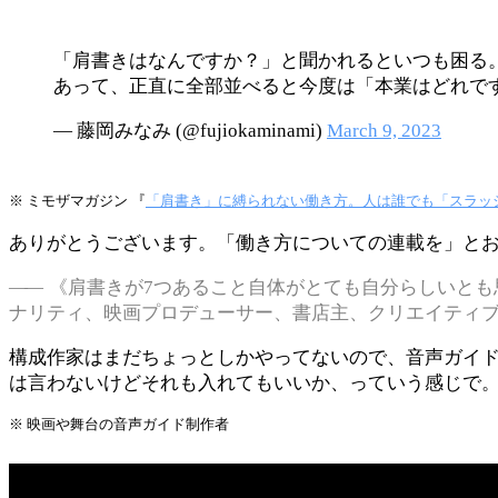
「肩書きはなんですか？」と聞かれるといつも困る
あって、正直に全部並べると今度は「本業はどれで
— 藤岡みなみ (@fujiokaminami)
March 9, 2023
※ ミモザマガジン 『
「肩書き」に縛られない働き方。人は誰でも「スラッ
ありがとうございます。「働き方についての連載を」と
《肩書きが7つあること自体がとても自分らしいとも
ナリティ、映画プロデューサー、書店主、クリエイティ
構成作家はまだちょっとしかやってないので、音声ガイ
は言わないけどそれも入れてもいいか、っていう感じで。
※ 映画や舞台の音声ガイド制作者