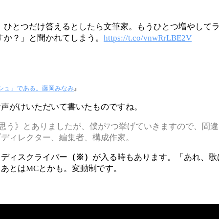
。ひとつだけ答えるとしたら文筆家。もうひとつ増やしてラ
すか？」と聞かれてしまう。
https://t.co/vnwRrLBE2V
シュ」である。藤岡みなみ
』
お声がけいただいて書いたものですね。
思う》とありましたが、僕が7つ挙げていきますので、間
ブディレクター、編集者、構成作家。
ドディスクライバー
（※）
が入る時もあります。「あれ、歌
あとはMCとかも。変動制です。