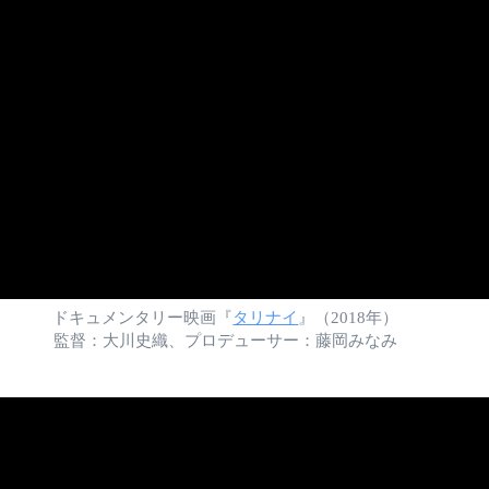
ドキュメンタリー映画『
タリナイ
』（2018年）
監督：大川史織、プロデューサー：藤岡みなみ