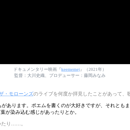
ドキュメンタリー映画『
keememej
』（2021年）
監督：大川史織、プロデューサー：藤岡みなみ
ザ・モローンズ
のライブを何度か拝見したことがあって、
ちがあります。ポエムを書くのが大好きですが、それとも
言葉が染み込む感じがあったりとか。
いたり……。