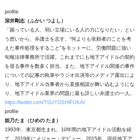
profile
深井剛志（ふかい つよし）
「困っている人、弱い立場にいる人の力になりたい」とい
う想いから、弁護士を志す。“何よりも依頼者のことを考
えた事件処理をすること”をモットーに、労働問題に強い
旬報法律事務所で活躍。これまでにも地下アイドルの契約
を巡る事件を数多く担当。また、地下アイドル関連の事件
についての記事の執筆やラジオ出演等のメディア露出によ
り、地下アイドル当事者から直接相談が舞い込むようにな
り、地下アイドル業界の問題に最も詳しい弁護士の一人。
https://twitter.com/TSUYOSHIFUKAI
profile
姫乃たま（ひめの たま）
1993年、東京都生まれ。10年間の地下アイドル活動を経
て、2019年にメジャー・デビュー。2015年、現役地下ア