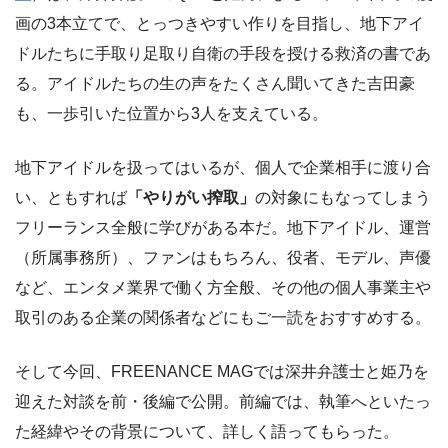
画の3本立てで、とっつきやすい作りを目指し、地下アイ
ドルたちに手取り足取り自衛の手段を授ける救済の書であ
る。アイドルたちの生の声をたくさん聞いてきた吉田豪
も、一歩引いた位置から3人を支えている。
地下アイドルを扱ってはいるが、個人で企業相手に渡り合
い、ともすれば
「やりがい搾取」
の対象にもなってしまう
フリーランス全般に学びがある本だ。地下アイドル、運営
（所属事務所）、ファンはもちろん、役者、モデル、声優
など、エンタメ業界で働く方全般、その他の個人事業主や
取引のある企業の関係者などにもご一読をおすすめする。
そして今回、FREENANCE MAGでは深井弁護士と姫乃を
迎えた対談を前・後編で公開。前編では、執筆へといたっ
た経緯やその背景について、詳しく語ってもらった。