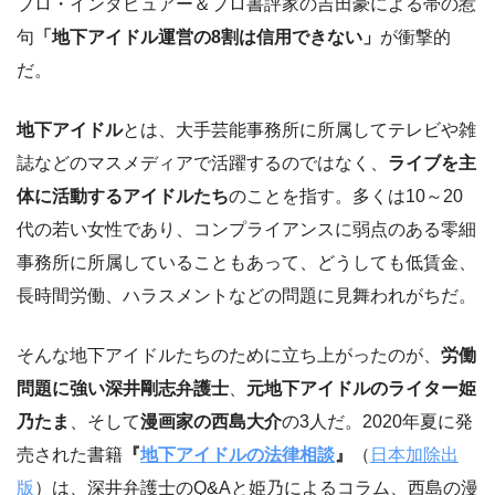
プロ・インタビュアー＆プロ書評家の吉田豪による帯の惹
句
「地下アイドル運営の8割は信用できない」
が衝撃的
だ。
地下アイドル
とは、大手芸能事務所に所属してテレビや雑
誌などのマスメディアで活躍するのではなく、
ライブを主
体に活動するアイドルたち
のことを指す。多くは10～20
代の若い女性であり、コンプライアンスに弱点のある零細
事務所に所属していることもあって、どうしても低賃金、
長時間労働、ハラスメントなどの問題に見舞われがちだ。
そんな地下アイドルたちのために立ち上がったのが、
労働
問題に強い深井剛志弁護士
、
元地下アイドルのライター姫
乃たま
、そして
漫画家の西島大介
の3人だ。2020年夏に発
売された書籍
『
地下アイドルの法律相談
』
（
日本加除出
版
）は、深井弁護士のQ&Aと姫乃によるコラム、西島の漫