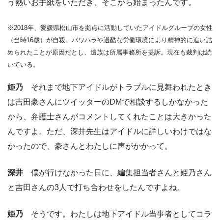
う熱いお手紙をいただき、そこから始まったんです。
※2018年、愛媛県松山市を拠点に活動していたアイドルグループの女性
（当時16歳）が自殺。パワハラや過酷な労働環境により精神的に追い詰
められたことが原因だとし、遺族は所属事務所を提訴。現在も裁判は続
いている。
姫乃
それまで地下アイドルがトラブルに見舞われたとき
は吉田豪さんにツイッターのDMで相談するしかなかった
から、弁護士さんがコメントしてくれたことは大きかった
んですよ。ただ、深井先生はアイドルに詳しいわけではな
かったので、豪さんとわたしに声がかかって。
深井
僕が行けなかった日に、編集担当者さんと姫乃さん
と吉田さんの3人で打ち合わせをしたんですよね。
姫乃
そうです。わたしは地下アイドル当事者としてコラ