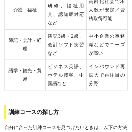
高齢化社会で求
研修、福祉用
介護・福祉
人数が安定／資
具、認知症対応
格取得可能
など
簿記3級・2級、
中小企業の事務
簿記・会計・経
会計ソフト実習
職などでニーズ
理
など
が高い
ビジネス英語、
インバウンド再
語学・観光・貿
ホテル接客、中
拡大で再注目の
易
国語など
分野
訓練コースの探し方
自分に合った訓練コースを見つけたいときは、以下の方法