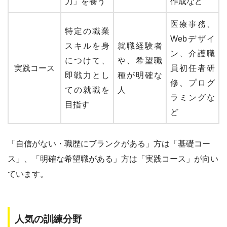
力」を養う
作成など
医療事務、
特定の職業
Webデザイ
スキルを身
就職経験者
ン、介護職
につけて、
や、希望職
実践コース
員初任者研
即戦力とし
種が明確な
修、プログ
ての就職を
人
ラミングな
目指す
ど
「自信がない・職歴にブランクがある」方は「基礎コー
ス」、「明確な希望職がある」方は「実践コース」が向い
ています。
人気の訓練分野