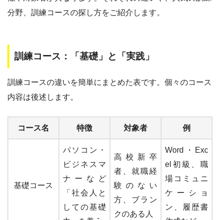
分野、訓練コースの探し方をご紹介します。
訓練コース：「基礎」と「実践」
訓練コースの違いを簡単にまとめた表です。個々のコース
内容は後述します。
コース名
特徴
対象者
例
パソコン・
Word・Exc
高校新卒
ビジネスマ
el初級、職
者、就職経
ナーなど
場コミュニ
基礎コース
験のない
「社会人と
ケーショ
方、ブラン
しての基礎
ン、履歴書
クのある人