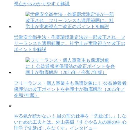
視点からわかりやすく解説
労働安全衛生法・作業環境測定法が一部改正され、フ
リーランスも適用範囲に。社労士が実務視点で改正の
ポイントを解説
フリーランス・個人事業主も保護対象に！ 公益通報者
保護法の改正ポイントを弁護士が徹底解説（2025年／
令和7年版）
やる気が続かない！ 目の前の仕事を「先延ばし」しな
いための工夫とは。外山美樹『すぐやる人の頭の中 心
理学で先延ばしをなくす』インタビュー