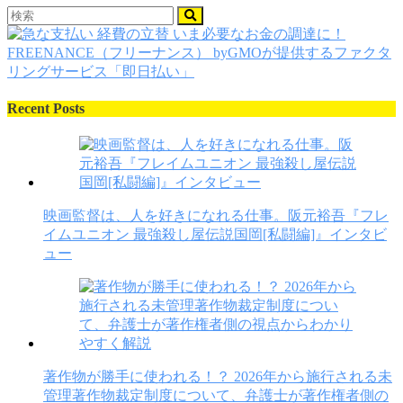
Recent Posts
映画監督は、人を好きになれる仕事。阪元裕吾『フレ
イムユニオン 最強殺し屋伝説国岡[私闘編]』インタビ
ュー
著作物が勝手に使われる！？ 2026年から施行される未
管理著作物裁定制度について、弁護士が著作権者側の