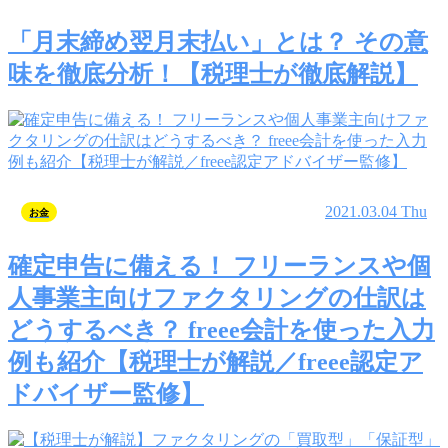
「月末締め翌月末払い」とは？ その意
味を徹底分析！【税理士が徹底解説】
2021.03.04 Thu
お金
確定申告に備える！ フリーランスや個
人事業主向けファクタリングの仕訳は
どうするべき？ freee会計を使った入力
例も紹介【税理士が解説／freee認定ア
ドバイザー監修】