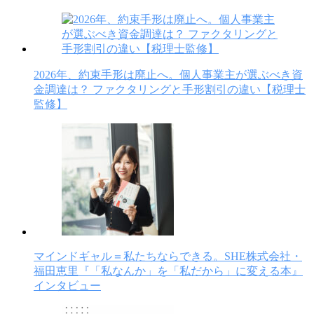
2026年、約束手形は廃止へ。個人事業主が選ぶべき資
金調達は？ ファクタリングと手形割引の違い【税理士
監修】
マインドギャル＝私たちならできる。SHE株式会社・
福田恵里『「私なんか」を「私だから」に変える本』
インタビュー