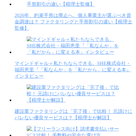
2026年、約束手形は廃止へ。個人事業主が選ぶべき資
金調達は？ ファクタリングと手形割引の違い【税理士
監修】
マインドギャル＝私たちならできる。SHE株式会社・
福田恵里『「私なんか」を「私だから」に変える本』
インタビュー
建設業ファクタリングは「完了後」で比較！ 元請けに
バレない優良サービスは？【税理士が解説】