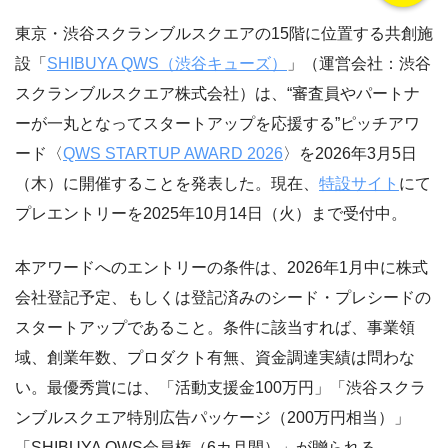
東京・渋谷スクランブルスクエアの15階に位置する共創施
設「
SHIBUYA QWS（渋谷キューズ）
」（運営会社：渋谷
スクランブルスクエア株式会社）は、“審査員やパートナ
ーが一丸となってスタートアップを応援する”ピッチアワ
ード〈
QWS STARTUP AWARD 2026
〉を2026年3月5日
（木）に開催することを発表した。現在、
特設サイト
にて
プレエントリーを2025年10月14日（火）まで受付中。
本アワードへのエントリーの条件は、2026年1月中に株式
会社登記予定、もしくは登記済みのシード・プレシードの
スタートアップであること。条件に該当すれば、事業領
域、創業年数、プロダクト有無、資金調達実績は問わな
い。最優秀賞には、「活動支援金100万円」「渋谷スクラ
ンブルスクエア特別広告パッケージ（200万円相当）」
「SHIBUYA QWS会員権（6カ月間）」が贈られる。