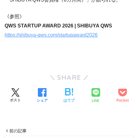
《参照》
QWS STARTUP AWARD 2026 | SHIBUYA QWS
https://shibuya-qws.com/startupaward2026
SHARE
LINE
ツイート
シェア
はてブ
Pocket
前の記事