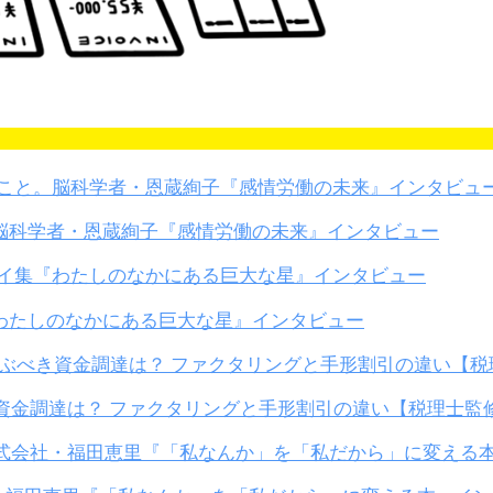
脳科学者・恩蔵絢子『感情労働の未来』インタビュー
わたしのなかにある巨大な星』インタビュー
き資金調達は？ ファクタリングと手形割引の違い【税理士監