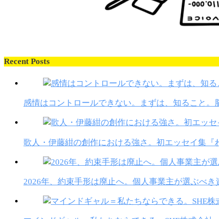
Recent Posts
感情はコントロールできない。まずは、知ること。
歌人・伊藤紺の創作における強さ。初エッセイ集『
2026年、約束手形は廃止へ。個人事業主が選ぶべ