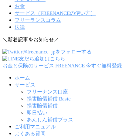
お金
サービス（FREENANCEの使い方）
フリーランスコラム
法律
＼新着記事をお知らせ／
@freenance_jpをフォローする
友だち追加はこちら
お金と保険のサービス FREENANCE
今すぐ無料登録
ホーム
サービス
フリーナンス口座
損害賠償補償 Basic
損害賠償補償
即日払い
あんしん補償プラス
ご利用マニュアル
よくある質問