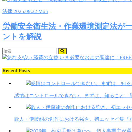
法律
2025.09.22 Mon
労働安全衛生法・作業環境測定法が
ントを解説
Recent Posts
感情はコントロールできない。まずは、知ること。
歌人・伊藤紺の創作における強さ。初エッセイ集『