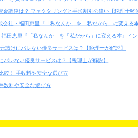
き資金調達は？ ファクタリングと手形割引の違い【税理士監
・福田恵里『「私なんか」を「私だから」に変える本』イ
けにバレない優良サービスは？【税理士が解説】
手数料や安全な選び方