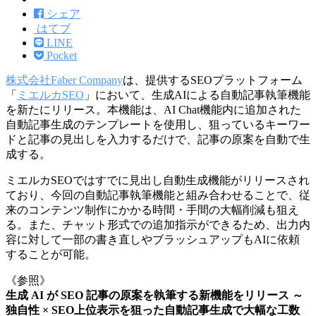
シェア
はてブ
LINE
Pocket
株式会社Faber Company
は、提供するSEOプラットフォーム
「
ミエルカSEO
」において、生成AIによる自動記事執筆機能
を新たにリリース。本機能は、AI Chat機能内に追加された
自動記事生成のテンプレートを使用し、狙っているキーワー
ドと記事の見出しを入力するだけで、記事の原案を自動で生
成する。
ミエルカSEOではすでに見出し自動生成機能がリリースされ
ており、今回の自動記事執筆機能と組み合わせることで、従
来のコンテンツ制作にかかる時間・手間の大幅削減も狙え
る。また、チャット形式での追加指示ができるため、出力内
容に対して一部の書き直しやブラッシュアップもAIに依頼
することが可能。
《参照》
生成 AI が SEO 記事の原案を執筆する新機能をリリース ～
独自性 × SEO上位表示を狙った自動記事生成で大幅な工数