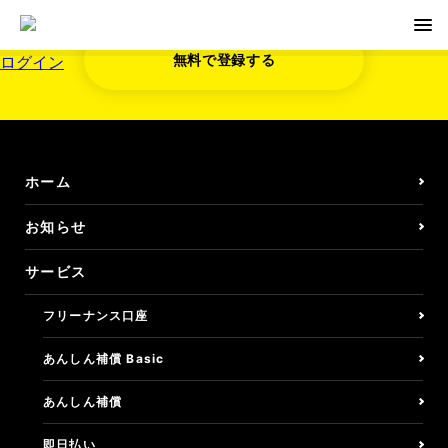
無料で登録する
ログイン
無料で登録する
お知らせ
ホーム
サービス
お知らせ
サービス
フリーナンス口座
フリーナンス口座
即日払い/ファクタリング
あんしん補償 Basic
しごとの保険/損害賠償
あんしん補償
しごとの保険/損保Basic
即日払い