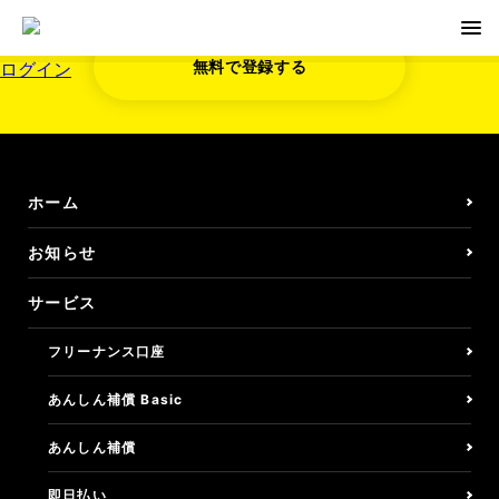
無料で登録する
ログイン
無料で登録する
お知らせ
ホーム
サービス
お知らせ
サービス
フリーナンス口座
フリーナンス口座
即日払い/ファクタリング
あんしん補償 Basic
しごとの保険/損害賠償
あんしん補償
しごとの保険/損保Basic
即日払い