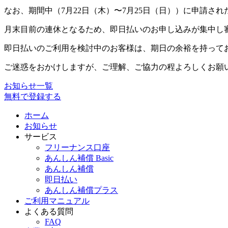
なお、期間中（7月22日（木）〜7月25日（日））に申請さ
月末目前の連休となるため、即日払いのお申し込みが集中し
即日払いのご利用を検討中のお客様は、期日の余裕を持って
ご迷惑をおかけしますが、ご理解、ご協力の程よろしくお願
お知らせ一覧
無料で登録する
ホーム
お知らせ
サービス
フリーナンス口座
あんしん補償 Basic
あんしん補償
即日払い
あんしん補償プラス
ご利用マニュアル
よくある質問
FAQ