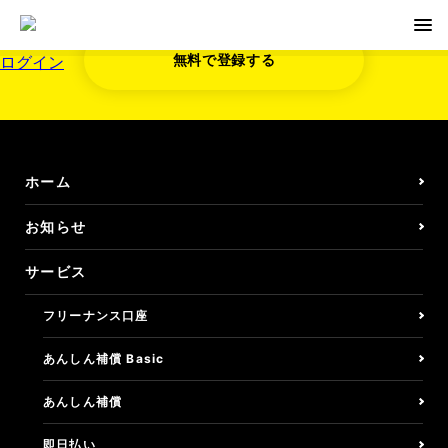
無料で登録する
ログイン
無料で登録する
お知らせ
ホーム
サービス
お知らせ
サービス
フリーナンス口座
フリーナンス口座
即日払い/ファクタリング
あんしん補償 Basic
しごとの保険/損害賠償
あんしん補償
しごとの保険/損保Basic
即日払い