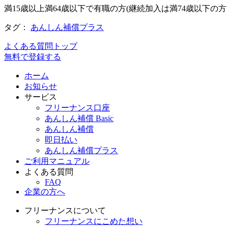
満15歳以上満64歳以下で有職の方(継続加入は満74歳以下の
タグ：
あんしん補償プラス
よくある質問トップ
無料で登録する
ホーム
お知らせ
サービス
フリーナンス口座
あんしん補償 Basic
あんしん補償
即日払い
あんしん補償プラス
ご利用マニュアル
よくある質問
FAQ
企業の方へ
フリーナンスについて
フリーナンスにこめた想い