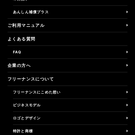
しごとの保険/損保Basic
あんしん補償プラス
くらしの保険/所得補償
ご利用マニュアル
バーチャルオフィス
よくある質問
決済リンク
FAQ
企業の方へ
アフィリエイトプログラム
フリーナンスについて
企業の方へ
フリーナンスにこめた想い
ご利用マニュアル
ビジネスモデル
よくある質問
ロゴとデザイン
特許と商標
利用者の声