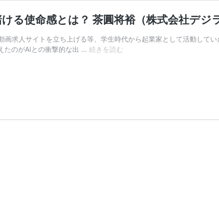
賭ける使命感とは？ 茶圓将裕（株式会社デジ
動画求人サイトを立ち上げる等、学生時代から起業家として活動してい
知
えたのがAIとの衝撃的な出 …
続きを読む
的
好
奇
心
に
勝
る
も
の
は
な
い。
AI
普
及
に